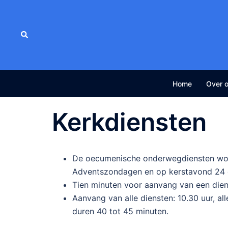
Ga
naar
de
Zoeken
inhoud
Home
Over 
Kerkdiensten
De oecumenische onderwegdiensten wor
Adventszondagen en op kerstavond 24
Tien minuten voor aanvang van een diens
Aanvang van alle diensten: 10.30 uur, 
duren 40 tot 45 minuten.