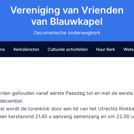
Vereniging van Vrienden
van Blauwkapel
Oecumenische onderwegkerk
ons
Kerkdiensten
Culturele activiteiten
Huur Kerk
Wete
den gehouden vanaf eerste Paasdag tot en met de eerste
 december.
t wordt de torenklok door een lid van het Utrechts Klokken
alleen kerstavond 21.40 u aanvang samenzang en om 22.00 